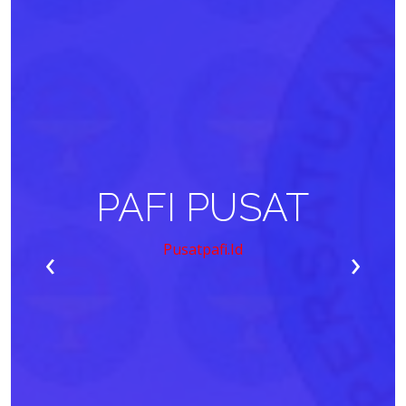
PAFI PUSAT
‹
›
Pusatpafi.id