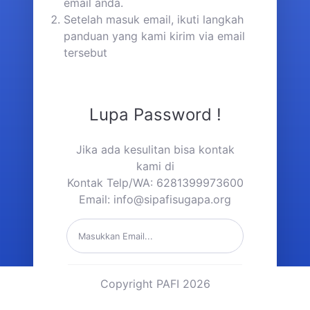
email anda.
Setelah masuk email, ikuti langkah
panduan yang kami kirim via email
tersebut
Lupa Password !
Jika ada kesulitan bisa kontak
kami di
Kontak Telp/WA: 6281399973600
Email:
info@sipafisugapa.org
Kirim Link Reset Password
Copyright PAFI 2026